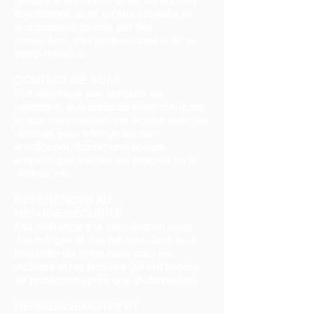
personne en cas de crise, au soutien
émotionnel, ainsi qu'aux conseils et
aux conseils fournis par des
conseillers, des professionnels de la
santé mentale.
CONTACT DE SUIVI
Fait référence aux contacts en
personne, aux contacts téléphoniques
et aux communications écrites avec les
victimes pour offrir un soutien
émotionnel, fournir une écoute
empathique, vérifier les progrès de la
victime, etc.
RÉFÉRENCES AU
REFUGE/SÉCURITÉ
Fait référence à la coopération avec
des refuges et des refuges dans ou à
proximité de notre zone pour les
victimes et les familles qui ont besoin
de protection après une victimisation.
RENSEIGNEMENTS ET