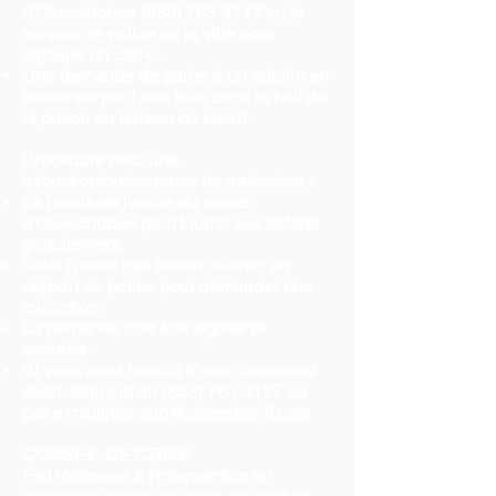
d'Okeechobee
(863) 763-3117
ou le
service de police de la ville pour
signaler un crime.
Une demande de parler à un adjoint en
personne peut être faite dans le hall de
la prison au bureau du shérif.
Procédure pour une
injonction/ordonnance de protection :
Le palais de justice du comté
d'Okeechobee peut fournir ces forfaits
gratuitement.
Vous n'avez pas besoin d'avoir un
rapport de police pour demander une
injonction.
La demande doit être signée et
notariée.
Si vous avez besoin d'aide, contactez
Joan Johnson au
(863) 763-3117
ou
par e-mail
jjohnson@okeesheriff.com
CONSEIL DE CRISE
Fait référence à l'intervention en