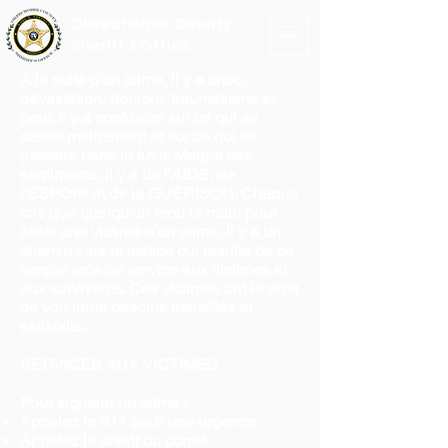
Okeechobee County
Sheriff's Office
À la suite d'un crime, il y a choc,
dévastation, douleur, traumatisme et
peur. Il y a confusion sur ce qui se
passe maintenant et sur ce qui se
passera dans le futur. Malgré ces
sentiments, il y a de l'AIDE, de
l'ESPOIR et de la GUÉRISON. Chaque
fois que quelqu'un tend la main pour
aider une victime d'un crime, il y a un
chemin vers la justice qui résulte de ce
simple acte de service aux victimes et
aux survivants. Ces victimes ont le droit
de voir leurs besoins identifiés et
satisfaits.
SERVICES AUX VICTIMES
Pour signaler un crime :
Appelez le 911 pour une urgence.
Appelez le shérif du comté