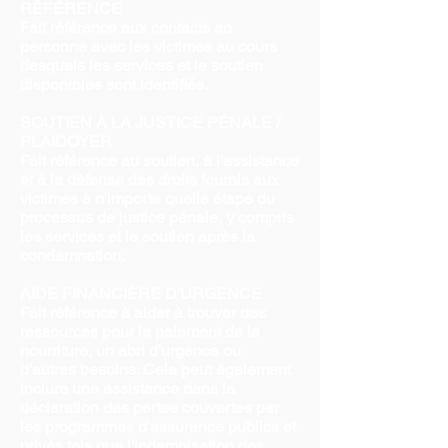
RÉFÉRENCE
Fait référence aux contacts en
personne avec les victimes au cours
desquels les services et le soutien
disponibles sont identifiés.
SOUTIEN À LA JUSTICE PÉNALE /
PLAIDOYER
Fait référence au soutien, à l'assistance
et à la défense des droits fournis aux
victimes à n'importe quelle étape du
processus de justice pénale, y compris
les services et le soutien après la
condamnation.
AIDE FINANCIÈRE D'URGENCE
Fait référence à aider à trouver des
ressources pour le paiement de la
nourriture, un abri d'urgence ou
d'autres besoins. Cela peut également
inclure une assistance dans la
déclaration des pertes couvertes par
les programmes d'assurance publics et
privés tels que l'indemnisation des