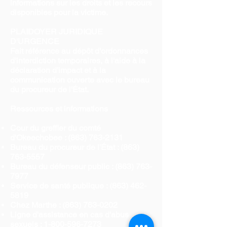
informations sur les droits et les recours
disponibles pour la victime.
PLAIDOYER JURIDIQUE
D'URGENCE
Fait référence au dépôt d'ordonnances
d'interdiction temporaires, à l'aide à la
déclaration d'impact et à la
communication ouverte avec le bureau
du procureur de l'État.
Ressources et informations
Cour du greffier du comté
d'Okeechobee :
(863) 763-2131
Bureau du procureur de l'État :
(863)
763-5557
Bureau du défenseur public :
(863) 763-
7977
Service de santé publique :
(863) 462-
5819
Chez Marthe :
(863) 763-0202
Ligne d'assistance en cas d'abus
sexuels :
1-800-596-7273