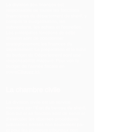
La division des finances est
responsable de toutes les fonctions
financières du département du shérif, y
compris la budgétisation, les
subventions, les achats et l'entretien.
Les principales fonctions de cette
division sont de coordonner
stratégiquement les finances du
département. La préparation et le suivi
du budget du Département sont une
responsabilité majeure. Pour voir le
budget de l'année fiscale en
cours
Cliquez ici
.
La chambre civile
La division civile est un service
mandaté par l'État du bureau du shérif.
Son but et sa fonction sont de servir et
d'exécuter les diverses procédures
judiciaires émises non seulement par
et pour les plusieurs tribunaux non