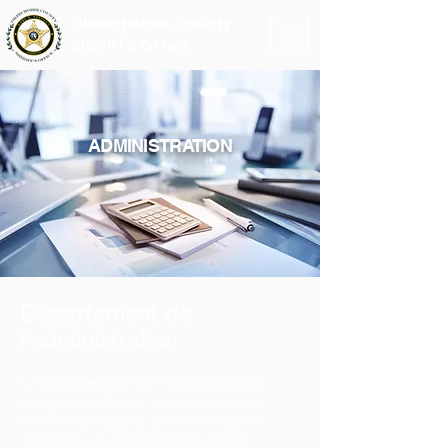
Okeechobee County
Sheriff's Office
ADMINISTRATION
Département de
l'administration
Le département de l'administration
s'engage à fournir un service et un
soutien de qualité à nos collègues
membres du département et aux