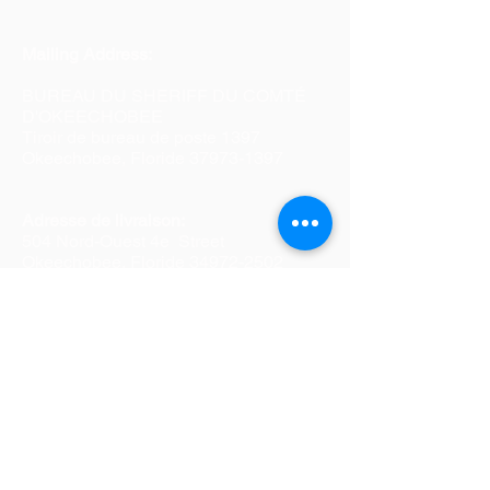
Mailing Address:
BUREAU DU SHERIFF DU COMTÉ
D'OKEECHOBEE
Tiroir de bureau de poste 1397
Okeechobee, Floride
37973-1397
Adresse de livraison:
504 Nord-Ouest 4e Street
Okeechobee, Floride
34972-2502
Téléphone :
(863) 763-3117
Télécopieur :
(863) 763-6366
Bureaux & Extensions
Civil Division--5028 / 5029
_cc781905-5cde-3194-bb3b
-136bad5cf58d_ _cc781905-5cde
-3194-bb3b-136bad5cf58d_
_cc781905-5cde-3194-bb3b-