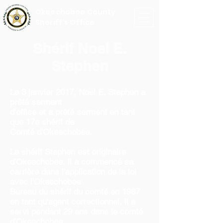
Okeechobee County
Sheriff's Office
Shérif Noel E.
Stephen
Le 3 janvier 2017, Noel E. Stephen a
prêté serment
d'office et a prêté serment en tant
que 17e shérif de
Comté d'Okeechobee.
Le shérif Stephen est originaire
d'Okeechobee. Il a commencé sa
carrière dans l'application de la loi
avec l'Okeechobee
Bureau du shérif du comté en 1987
en tant qu'agent correctionnel. Il a
servi pendant 29 ans dans le comté
d'Okeechobee