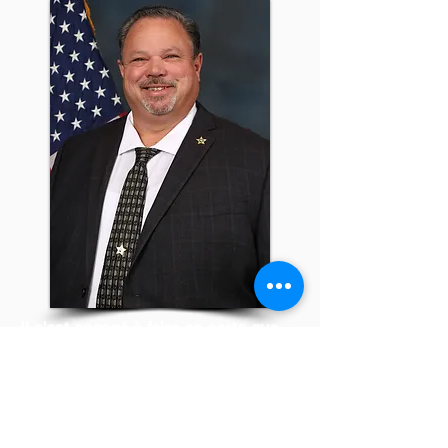
Il s'est engagé à faire en sorte que
des rues et des quartiers sûrs
permettent à tous les résidents et
entreprises du comté d'Okeechobee
de prospérer.