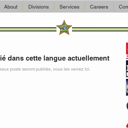
About
Divisions
Services
Careers
Com
é dans cette langue actuellement
ux posts seront publiés, vous les verrez ici.