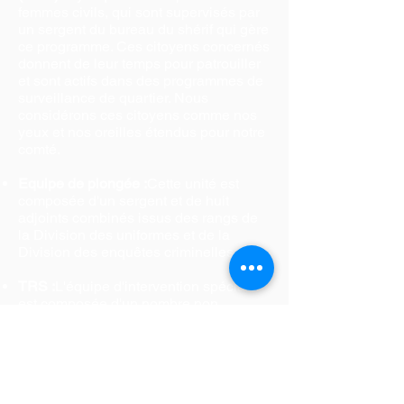
femmes civils, qui sont supervisés par
un sergent du bureau du shérif qui gère
ce programme. Ces citoyens concernés
donnent de leur temps pour patrouiller
et sont actifs dans des programmes de
surveillance de quartier. Nous
considérons ces citoyens comme nos
yeux et nos oreilles étendus pour notre
comté.
Equipe de plongée :
Cette unité est
composée d'un sergent et de huit
adjoints combinés issus des rangs de
la Division des uniformes et de la
Division des enquêtes criminelles.
TRS :
L'équipe d'intervention spéciale
est composée d'un nombre non
divulgué de personnes dévouées et
hautement qualifiées, toutes dotées de
compétences et de fonctions
spécialisées. Ces personnes
proviennent de diverses divisions du