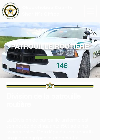
Okeechobee County
Sheriff's Office
PATROUILLE ROUTIÈRE
Division de la patrouille
routière
La Division de patrouille uniforme est
composée de cinquante (50) adjoints
assermentés. Ces députés sont répartis
en quatre équipes tournantes. Le