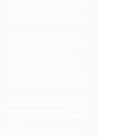
citoyens, assurant la sécurité et la
qualité de vie dont nous jouissons dans
le comté d'Okeechobee. La division
uniforme est une opération de vingt-
quatre heures, sept jours par semaine.
La division uniforme fonctionne sur
deux quarts de rotation distincts : de 6 h
à 18 h et de 18 h à 6 h. Chaque quart
de travail compte un sergent, un
caporal et sept shérifs adjoints pour
patrouiller et répondre aux appels au
sein de notre 744. milles carrés du
comté. Une unité de trafic est affectée à
chaque quart de travail pour enquêter
sur les accidents de la circulation.
La Division uniforme a de nombreux
programmes dans lesquels des
députés en uniforme sont utilisés. Ils
comprennent les éléments suivants :
Unité de ressources scolaires :
Le
bureau du shérif s'est associé au