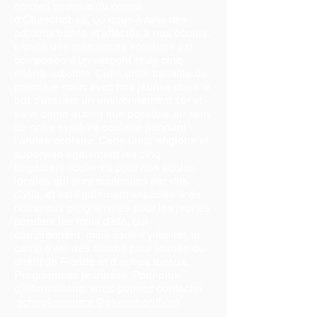
conseil scolaire du comté
d'Okeechobee, où nous avons des
adjoints basés et affectés à nos écoles.
L'unité des ressources scolaires est
composée d'un sergent et de cinq
shérifs adjoints. Cette unité travaille de
première main avec nos jeunes dans le
but d'assurer un environnement sûr et
sans crime autant que possible au sein
de notre système scolaire pendant
l'année scolaire. Cette unité englobe et
supervise également les cinq
brigadiers scolaires pour nos écoles
locales qui sont soutenues par des
civils, et est également associée à de
nombreux programmes pour les jeunes
pendant les mois d'été, qui
comprennent, mais sans s'y limiter, le
camp d'été des ranchs pour jeunes du
shérif de Floride et d'autres locaux.
Programmes jeunesse. Pour plus
d'informations, vous pouvez contacter
:
schoolresource@okeesheriff.org