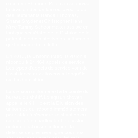
capitaine Shannon Peterson supervise
la division des uniformes, avec l'aide
des lieutenants Randall Thomas,
Shane Snyder et Christopher Hans.
Mme Tammy Schoonmaker assiste en
tant que secrétaire de la Division de la
patrouille administrative en uniforme et
gestionnaire de la flotte.
En 2013, la Uniform Patrol Division a
répondu à 24 464 appels de service.
Les types d'appels de service vont de
l'assistance aux citoyens à l'enquête
sur les homicides.
La division uniforme est à la pointe du
bureau du shérif. Lorsqu'un citoyen
appelle le 911, c'est la Division des
uniformes qui répond immédiatement
pour aider à résoudre sa situation ou
son problème particulier. La division
uniforme est essentiellement la
défense de première ligne pour nos