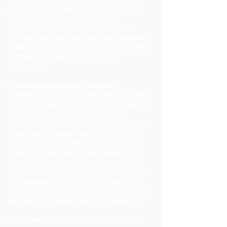
L'un des programmes les plus récents
qui ont été mis en œuvre est la
présence de quatre shérifs adjoints
affectés en permanence dans la partie
rurale du nord de notre comté où il était
difficile de répondre en temps
opportun.
Sécurité judiciaire/Procédure
civile :
Une partie des tâches du bureau
du shérif consiste à assurer la sécurité
de notre centre judiciaire local, à
signifier des actes civils et à assurer le
suivi des mandats dans tout le comté.
La sécurité du palais de justice a un
caporal et un adjoint pour assurer la
sécurité publique dans l'enceinte du
palais de justice. Il y a deux adjoints à
la procédure civile à temps plein qui
travaillent six jours par semaine jusqu'à
environ 20 heures, sauf le dimanche.
Auxiliaire:
Actuellement, nous avons