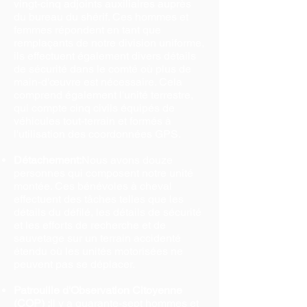
vingt-cinq adjoints auxiliaires auprès
du bureau du shérif. Ces hommes et
femmes répondent en tant que
remplaçants de notre division uniforme,
ils effectuent également divers détails
de sécurité dans le comté où plus de
main-d'œuvre est nécessaire. Cela
comprend également l'unité terrestre,
qui compte cinq civils équipés de
véhicules tout-terrain et formés à
l'utilisation des coordonnées GPS.
Détachement:
Nous avons douze
personnes qui composent notre unité
montée. Ces bénévoles à cheval
effectuent des tâches telles que les
détails du défilé, les détails de sécurité
et les efforts de recherche et de
sauvetage sur un terrain accidenté
étendu où les unités motorisées ne
peuvent pas se déplacer.
Patrouille d'Observation Citoyenne
(COP) :
Il y a quarante-sept hommes et