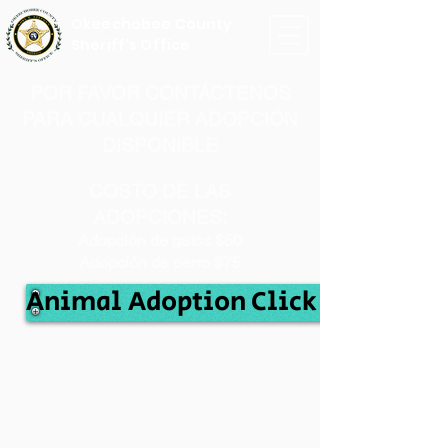
Okeechobee County
Sheriff's Office
POR FAVOR CONTÁCTENOS
PARA CUALQUIER ADOPCIÓN
DISPONIBLE
COSTO DE LAS
ADOPCIONES:
Adopción de gatos $50
Adopción de perro $75
Animal Adoption Click Here